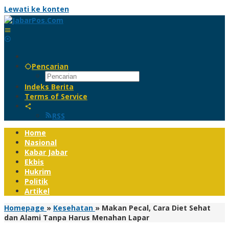
Lewati ke konten
Pencarian
Indeks Berita
Terms of Service
RSS
Home
Nasional
Kabar Jabar
Ekbis
Hukrim
Politik
Artikel
Homepage
»
Kesehatan
»
Makan Pecal, Cara Diet Sehat
dan Alami Tanpa Harus Menahan Lapar