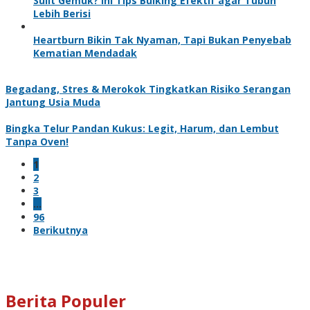
Sulit Gemuk? Ini Tips Bulking Efektif agar Tubuh
Lebih Berisi
Heartburn Bikin Tak Nyaman, Tapi Bukan Penyebab
Kematian Mendadak
Begadang, Stres & Merokok Tingkatkan Risiko Serangan
Jantung Usia Muda
Bingka Telur Pandan Kukus: Legit, Harum, dan Lembut
Tanpa Oven!
1
2
3
…
96
Berikutnya
Berita Populer