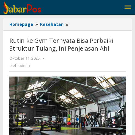
Lewati
ke
konten
Homepage
»
Kesehatan
»
Rutin
ke
Gym
Rutin ke Gym Ternyata Bisa Perbaiki
Ternyata
Struktur Tulang, Ini Penjelasan Ahli
Bisa
Perbaiki
Oktober 11, 2025
oleh
-
Struktur
admin
oleh
admin
Tulang,
Ini
Penjelasan
Ahli