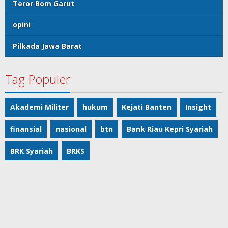
Teror Bom Garut
opini
Pilkada Jawa Barat
Tag Populer
Akademi Militer
hukum
Kejati Banten
Insight
finansial
nasional
btn
Bank Riau Kepri Syariah
BRK Syariah
BRKS
© Majalahpro
Home
Berita
Redaksi
Pedoman Media Siber
Terms of Service
Kontak