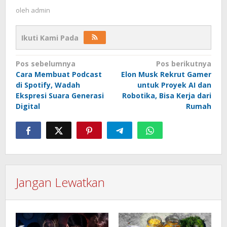
oleh
admin
Ikuti Kami Pada
Navigasi
Pos sebelumnya
Pos berikutnya
Cara Membuat Podcast
Elon Musk Rekrut Gamer
pos
di Spotify, Wadah
untuk Proyek AI dan
Ekspresi Suara Generasi
Robotika, Bisa Kerja dari
Digital
Rumah
Jangan Lewatkan