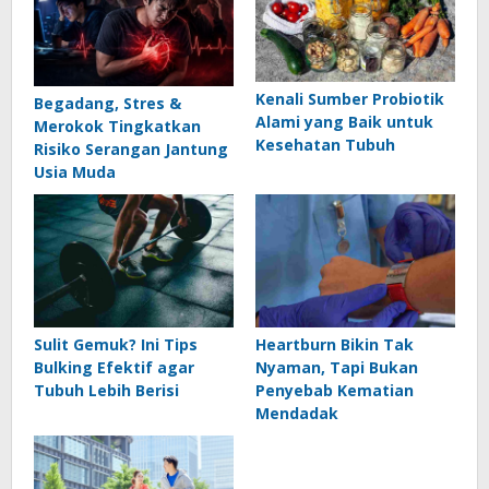
Kenali Sumber Probiotik
Begadang, Stres &
Alami yang Baik untuk
Merokok Tingkatkan
Kesehatan Tubuh
Risiko Serangan Jantung
Usia Muda
Sulit Gemuk? Ini Tips
Heartburn Bikin Tak
Bulking Efektif agar
Nyaman, Tapi Bukan
Tubuh Lebih Berisi
Penyebab Kematian
Mendadak