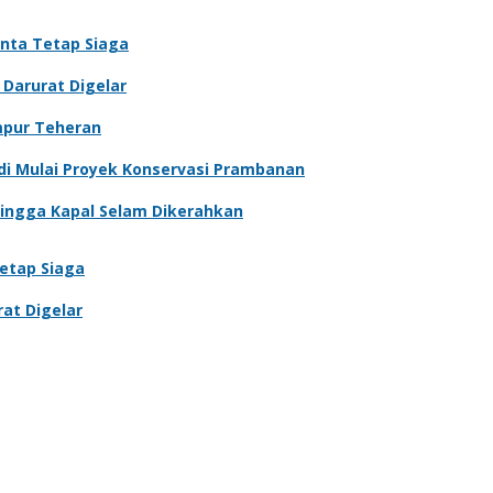
nta Tetap Siaga
Darurat Digelar
mpur Teheran
di Mulai Proyek Konservasi Prambanan
 Hingga Kapal Selam Dikerahkan
etap Siaga
at Digelar