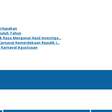
erlupakan
puluh Tahun
k Rasa Mengenai Hasil Investiga…
Karnaval Kemerdekaan Repulik I…
 Karnaval Agustusan