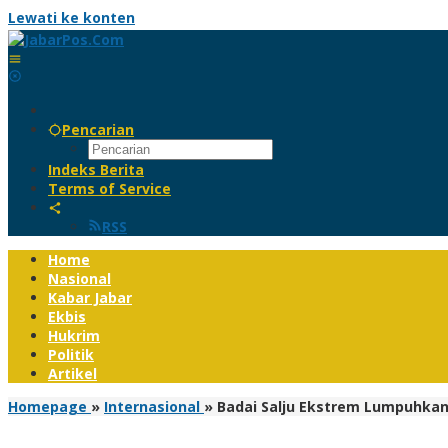
Lewati ke konten
Pencarian
Indeks Berita
Terms of Service
RSS
Home
Nasional
Kabar Jabar
Ekbis
Hukrim
Politik
Artikel
Homepage
»
Internasional
»
Badai Salju Ekstrem Lumpuhkan 