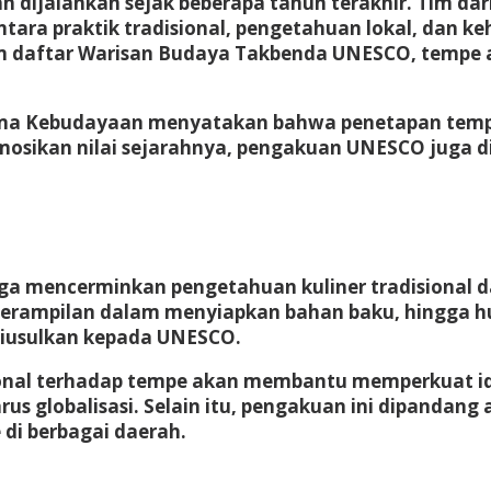
ah dijalankan sejak beberapa tahun terakhir. Tim 
ra praktik tradisional, pengetahuan lokal, dan ke
am daftar Warisan Budaya Takbenda UNESCO, tempe a
a Sama Kebudayaan menyatakan bahwa penetapan tem
romosikan nilai sejarahnya, pengakuan UNESCO juga 
juga mencerminkan
pengetahuan kuliner tradisional
d
eterampilan dalam menyiapkan bahan baku, hingga 
diusulkan kepada UNESCO.
ional terhadap tempe akan membantu memperkuat i
 arus globalisasi. Selain itu, pengakuan ini dipand
di berbagai daerah.