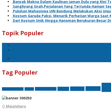
Banyak Makna Dalam Kaulinan jaman Dulu yang Kini T
Sanghyang Sirah,Perjalanan Yang Tertunda Hampir Se
Puluhan Mahasiswa UIN Bandung Melakukan Aksi Unju
Kostum Garuda Paksi, Menarik Perhatian Warga Saat 
Dari Kostum Unik Hingga Hanoman Berukuran Besar Di
Topik Populer
Teror Bom Garut
opini
Pilkada Jawa Barat
Tag Populer
bt
nasional
finansial
Insight
Kejati Banten
Akademi Militer
hukum
© Majalahpro