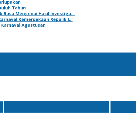
erlupakan
puluh Tahun
k Rasa Mengenai Hasil Investiga…
Karnaval Kemerdekaan Repulik I…
 Karnaval Agustusan
Bank Riau Kepri Syariah
BRK S
n