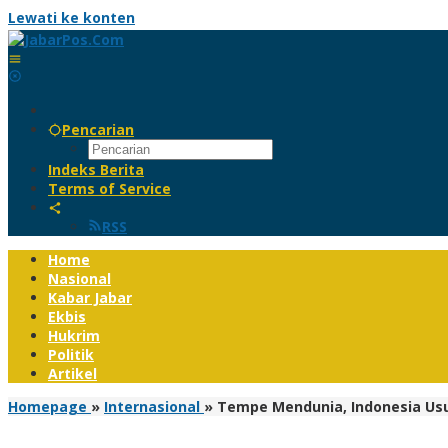
Lewati ke konten
Pencarian
Indeks Berita
Terms of Service
RSS
Home
Nasional
Kabar Jabar
Ekbis
Hukrim
Politik
Artikel
Homepage
»
Internasional
»
Tempe Mendunia, Indonesia Us