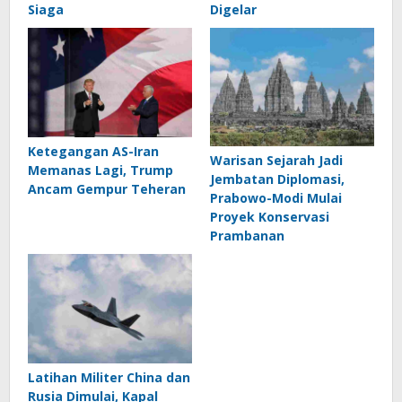
Siaga
Digelar
Ketegangan AS-Iran
Warisan Sejarah Jadi
Memanas Lagi, Trump
Jembatan Diplomasi,
Ancam Gempur Teheran
Prabowo-Modi Mulai
Proyek Konservasi
Prambanan
Latihan Militer China dan
Rusia Dimulai, Kapal