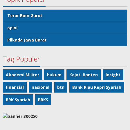
Teror Bom Garut
opini
Pilkada Jawa Barat
Tag Populer
Akademi Militer
hukum
Kejati Banten
Insight
finansial
nasional
btn
Bank Riau Kepri Syariah
BRK Syariah
BRKS