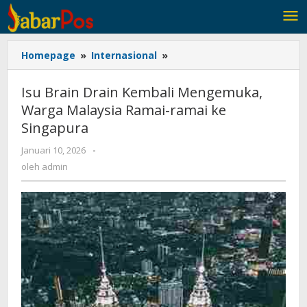
Lewati
ke
konten
Homepage
»
Internasional
»
Isu
Brain
Drain
Isu Brain Drain Kembali Mengemuka,
Kembali
Warga Malaysia Ramai-ramai ke
Mengemuka,
Singapura
Warga
Malaysia
Januari 10, 2026
oleh
-
Ramai-
admin
oleh
admin
ramai
ke
Singapura