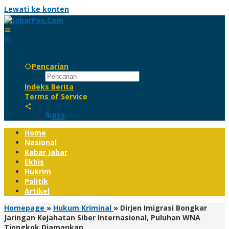
Lewati ke konten
Pencarian
Indeks Berita
Terms of Service
RSS
Home
Nasional
Kabar Jabar
Ekbis
Hukrim
Politik
Artikel
Homepage
»
Hukum Kriminal
»
Dirjen Imigrasi Bongkar
Jaringan Kejahatan Siber Internasional, Puluhan WNA
Tiongkok Diamankan