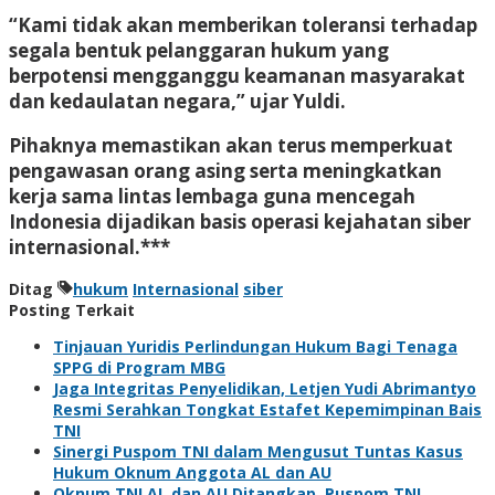
“Kami tidak akan memberikan toleransi terhadap
segala bentuk pelanggaran hukum yang
berpotensi mengganggu keamanan masyarakat
dan kedaulatan negara,” ujar Yuldi.
Pihaknya memastikan akan terus memperkuat
pengawasan orang asing serta meningkatkan
kerja sama lintas lembaga guna mencegah
Indonesia dijadikan basis operasi kejahatan siber
internasional.***
Ditag
hukum
Internasional
siber
Posting Terkait
Tinjauan Yuridis Perlindungan Hukum Bagi Tenaga
SPPG di Program MBG
Jaga Integritas Penyelidikan, Letjen Yudi Abrimantyo
Resmi Serahkan Tongkat Estafet Kepemimpinan Bais
TNI
Sinergi Puspom TNI dalam Mengusut Tuntas Kasus
Hukum Oknum Anggota AL dan AU
Oknum TNI AL dan AU Ditangkap, Puspom TNI