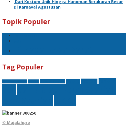
Dari Kostum Unik Hingga Hanoman Berukuran Besar
Di Karnaval Agustusan
Topik Populer
Teror Bom Garut
opini
Pilkada Jawa Barat
Tag Populer
nasional
finansial
Insight
Kejati Banten
Akademi Militer
hukum
Bank Riau Kepri Syariah
btn
BRK Syariah
BRKS
© Majalahpro