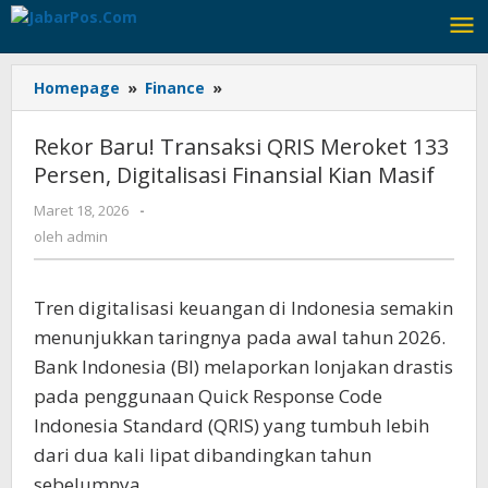
Lewati
ke
konten
Homepage
»
Finance
»
Rekor
Baru!
Transaksi
Rekor Baru! Transaksi QRIS Meroket 133
QRIS
Persen, Digitalisasi Finansial Kian Masif
Meroket
133
Maret 18, 2026
oleh
-
Persen,
admin
oleh
admin
Digitalisasi
Finansial
Kian
Tren digitalisasi keuangan di Indonesia semakin
Masif
menunjukkan taringnya pada awal tahun 2026.
Bank Indonesia (BI) melaporkan lonjakan drastis
pada penggunaan Quick Response Code
Indonesia Standard (QRIS) yang tumbuh lebih
dari dua kali lipat dibandingkan tahun
sebelumnya.