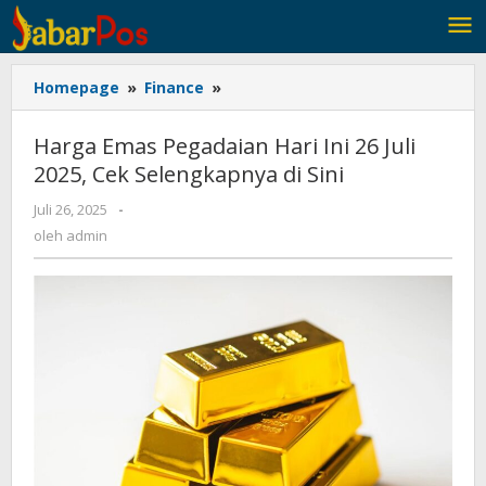
Lewati
ke
konten
Homepage
»
Finance
»
Harga
Emas
Pegadaian
Harga Emas Pegadaian Hari Ini 26 Juli
Hari
2025, Cek Selengkapnya di Sini
Ini
26
Juli 26, 2025
oleh
-
Juli
admin
oleh
admin
2025,
Cek
Selengkapnya
di
Sini