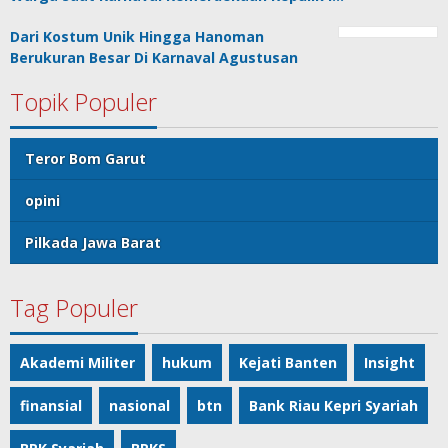
Dari Kostum Unik Hingga Hanoman
Berukuran Besar Di Karnaval Agustusan
Topik Populer
Teror Bom Garut
opini
Pilkada Jawa Barat
Tag Populer
Akademi Militer
hukum
Kejati Banten
Insight
finansial
nasional
btn
Bank Riau Kepri Syariah