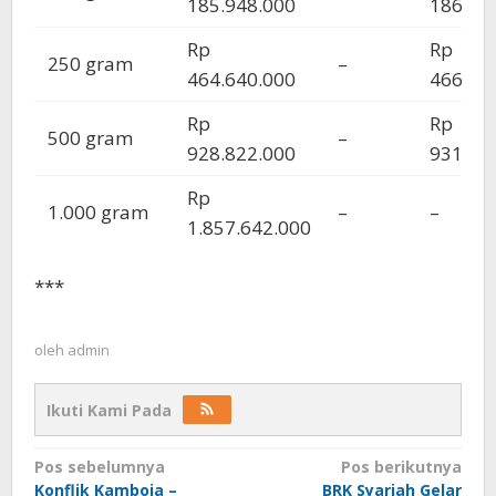
185.948.000
186.60
Rp
Rp
250 gram
–
464.640.000
466.37
Rp
Rp
500 gram
–
928.822.000
931.65
Rp
1.000 gram
–
–
1.857.642.000
***
oleh
admin
Ikuti Kami Pada
Navigasi
Pos sebelumnya
Pos berikutnya
Konflik Kamboja –
BRK Syariah Gelar