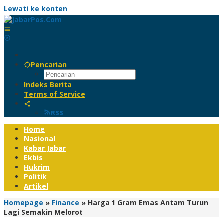
Lewati ke konten
Pencarian
Indeks Berita
Terms of Service
RSS
Home
Nasional
Kabar Jabar
Ekbis
Hukrim
Politik
Artikel
Homepage
»
Finance
»
Harga 1 Gram Emas Antam Turun
Lagi Semakin Melorot