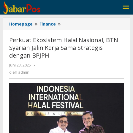
Lewati
ke
konten
Homepage
»
Finance
»
Perkuat
Ekosistem
Halal
Perkuat Ekosistem Halal Nasional, BTN
Nasional,
Syariah Jalin Kerja Sama Strategis
BTN
dengan BPJPH
Syariah
Jalin
Juni 23, 2025
oleh
-
Kerja
admin
oleh
admin
Sama
Strategis
dengan
BPJPH