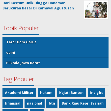
Dari Kostum Unik Hingga Hanoman
Berukuran Besar Di Karnaval Agustusan
Topik Populer
Teror Bom Garut
opini
Pilkada Jawa Barat
Tag Populer
Akademi Militer
hukum
Kejati Banten
Insight
finansial
nasional
btn
Bank Riau Kepri Syariah