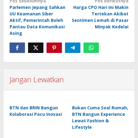
Navigasi
Pos sebelumnya
Pos berikutnya
Parlemen Jepang Sahkan
Harga CPO Hari Ini Makin
pos
UU Keamanan Siber
Tertekan Akibat
Aktif, Pemerintah Boleh
Sentimen Lemah di Pasar
Pantau Data Komunikasi
Minyak Kedelai
Asing
Jangan Lewatkan
BTN dan BRIN Bangun
Bukan Cuma Soal Rumah,
Kolaborasi Pacu Inovasi
BTN Bangun Experience
Lewat Fashion &
Lifestyle