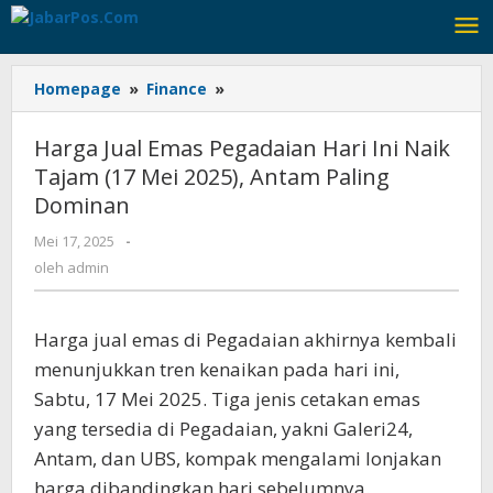
Lewati
ke
konten
Homepage
»
Finance
»
Harga
Jual
Emas
Harga Jual Emas Pegadaian Hari Ini Naik
Pegadaian
Tajam (17 Mei 2025), Antam Paling
Hari
Dominan
Ini
Naik
Mei 17, 2025
oleh
-
Tajam
admin
oleh
admin
(17
Mei
2025),
Harga jual emas di Pegadaian akhirnya kembali
Antam
Paling
menunjukkan tren kenaikan pada hari ini,
Dominan
Sabtu, 17 Mei 2025. Tiga jenis cetakan emas
yang tersedia di Pegadaian, yakni Galeri24,
Antam, dan UBS, kompak mengalami lonjakan
harga dibandingkan hari sebelumnya.