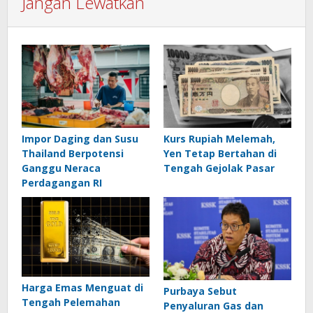
Jangan Lewatkan
Impor Daging dan Susu
Kurs Rupiah Melemah,
Thailand Berpotensi
Yen Tetap Bertahan di
Ganggu Neraca
Tengah Gejolak Pasar
Perdagangan RI
Harga Emas Menguat di
Purbaya Sebut
Tengah Pelemahan
Penyaluran Gas dan