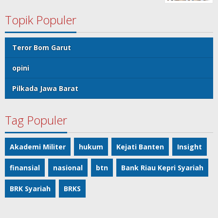
Topik Populer
Teror Bom Garut
opini
Pilkada Jawa Barat
Tag Populer
Akademi Militer
hukum
Kejati Banten
Insight
finansial
nasional
btn
Bank Riau Kepri Syariah
BRK Syariah
BRKS