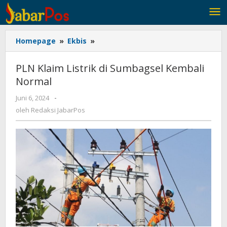
Lewati
ke
konten
Homepage
»
Ekbis
»
PLN
Klaim
Listrik
PLN Klaim Listrik di Sumbagsel Kembali
di
Normal
Sumbagsel
Kembali
Juni 6, 2024
oleh
-
Normal
Redaksi
oleh
Redaksi JabarPos
JabarPos