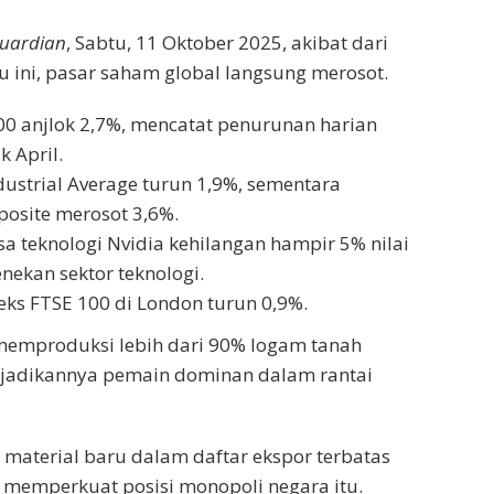
uardian
, Sabtu, 11 Oktober 2025, akibat dari
u ini, pasar saham global langsung merosot.
00 anjlok 2,7%, mencatat penurunan harian
k April.
dustrial Average turun 1,9%, sementara
osite merosot 3,6%.
a teknologi Nvidia kehilangan hampir 5% nilai
nekan sektor teknologi.
deks FTSE 100 di London turun 0,9%.
 memproduksi lebih dari 90% logam tanah
njadikannya pemain dominan dalam rantai
material baru dalam daftar ekspor terbatas
i memperkuat posisi monopoli negara itu.