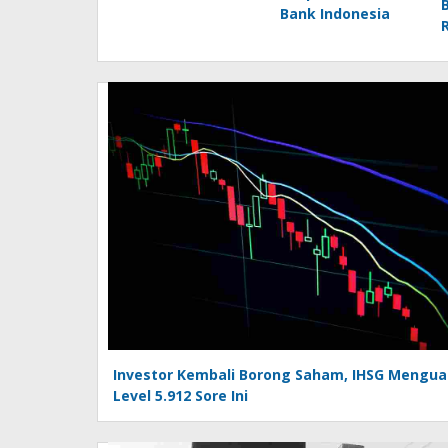
B
Bank Indonesia
Investor Kembali Borong Saham, IHSG Mengua
Level 5.912 Sore Ini