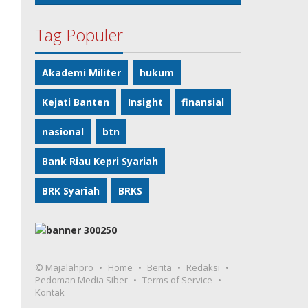
Tag Populer
Akademi Militer
hukum
Kejati Banten
Insight
finansial
nasional
btn
Bank Riau Kepri Syariah
BRK Syariah
BRKS
© Majalahpro
Home
Berita
Redaksi
Pedoman Media Siber
Terms of Service
Kontak