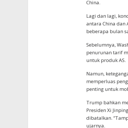
China.
Lagi dan lagi, ko
antara China dan 
beberapa bulan sa
Sebelumnya, Wash
penurunan tarif 
untuk produk AS.
Namun, keteganga
memperluas penge
penting untuk mobi
Trump bahkan me
Presiden Xi Jinpin
dibatalkan. “Tamp
ujarnya.