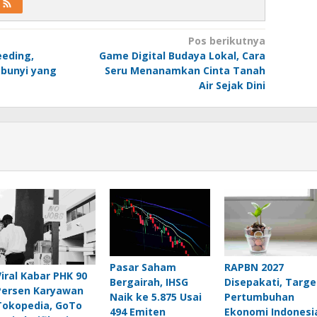
Pos berikutnya
eeding,
Game Digital Budaya Lokal, Cara
bunyi yang
Seru Menanamkan Cinta Tanah
Air Sejak Dini
Pasar Saham
RAPBN 2027
Viral Kabar PHK 90
Bergairah, IHSG
Disepakati, Targe
Persen Karyawan
Naik ke 5.875 Usai
Pertumbuhan
Tokopedia, GoTo
494 Emiten
Ekonomi Indonesi