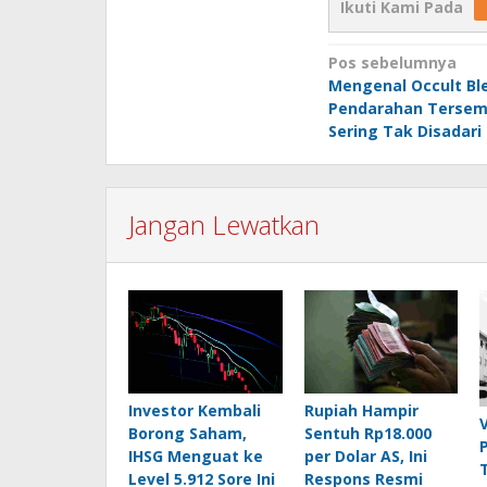
Ikuti Kami Pada
Navigasi
Pos sebelumnya
Mengenal Occult Bl
pos
Pendarahan Tersem
Sering Tak Disadari
Jangan Lewatkan
Investor Kembali
Rupiah Hampir
Borong Saham,
Sentuh Rp18.000
IHSG Menguat ke
per Dolar AS, Ini
Level 5.912 Sore Ini
Respons Resmi