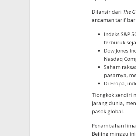
Dilansir dari
The G
ancaman tarif bar
Indeks S&P 5
terburuk seja
Dow Jones In
Nasdaq Comp
Saham raksas
pasarnya, me
Di Eropa, in
Tiongkok sendiri
jarang dunia, me
pasok global.
Penambahan lima 
Beijing minggu in