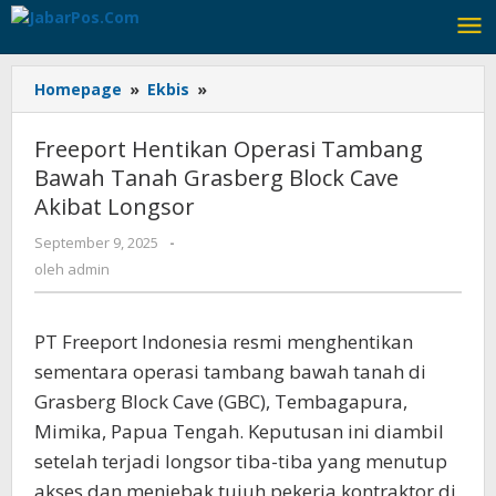
Lewati
ke
konten
Homepage
»
Ekbis
»
Freeport
Hentikan
Operasi
Freeport Hentikan Operasi Tambang
Tambang
Bawah Tanah Grasberg Block Cave
Bawah
Akibat Longsor
Tanah
Grasberg
September 9, 2025
oleh
-
Block
admin
oleh
admin
Cave
Akibat
Longsor
PT Freeport Indonesia resmi menghentikan
sementara operasi tambang bawah tanah di
Grasberg Block Cave (GBC), Tembagapura,
Mimika, Papua Tengah. Keputusan ini diambil
setelah terjadi longsor tiba-tiba yang menutup
akses dan menjebak tujuh pekerja kontraktor di