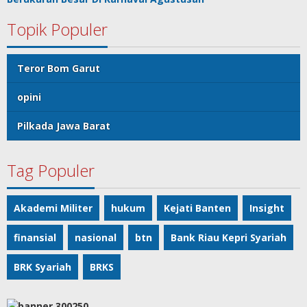
Topik Populer
Teror Bom Garut
opini
Pilkada Jawa Barat
Tag Populer
Akademi Militer
hukum
Kejati Banten
Insight
finansial
nasional
btn
Bank Riau Kepri Syariah
BRK Syariah
BRKS