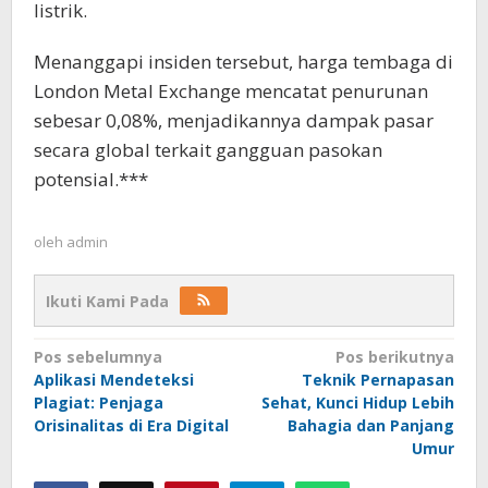
listrik.
Menanggapi insiden tersebut, harga tembaga di
London Metal Exchange mencatat penurunan
sebesar 0,08%, menjadikannya dampak pasar
secara global terkait gangguan pasokan
potensial.***
oleh
admin
Ikuti Kami Pada
Navigasi
Pos sebelumnya
Pos berikutnya
Aplikasi Mendeteksi
Teknik Pernapasan
pos
Plagiat: Penjaga
Sehat, Kunci Hidup Lebih
Orisinalitas di Era Digital
Bahagia dan Panjang
Umur