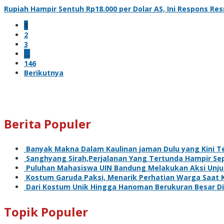
Rupiah Hampir Sentuh Rp18.000 per Dolar AS, Ini Respons Re
1
2
3
…
146
Berikutnya
Berita Populer
Banyak Makna Dalam Kaulinan jaman Dulu yang Kini T
Sanghyang Sirah,Perjalanan Yang Tertunda Hampir Se
Puluhan Mahasiswa UIN Bandung Melakukan Aksi Unju
Kostum Garuda Paksi, Menarik Perhatian Warga Saat 
Dari Kostum Unik Hingga Hanoman Berukuran Besar Di
Topik Populer