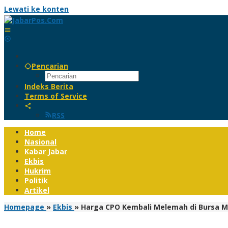
Lewati ke konten
Pencarian
Indeks Berita
Terms of Service
RSS
Home
Nasional
Kabar Jabar
Ekbis
Hukrim
Politik
Artikel
Homepage
»
Ekbis
»
Harga CPO Kembali Melemah di Bursa Ma