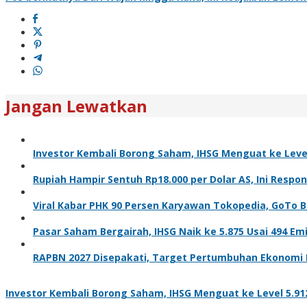
Jangan Lewatkan
Investor Kembali Borong Saham, IHSG Menguat ke Level 
Rupiah Hampir Sentuh Rp18.000 per Dolar AS, Ini Respo
Viral Kabar PHK 90 Persen Karyawan Tokopedia, GoTo Be
Pasar Saham Bergairah, IHSG Naik ke 5.875 Usai 494 E
RAPBN 2027 Disepakati, Target Pertumbuhan Ekonomi I
Investor Kembali Borong Saham, IHSG Menguat ke Level 5.912