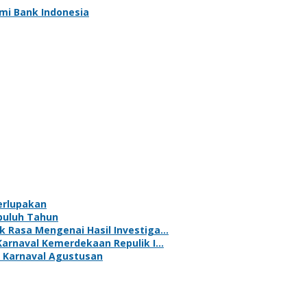
smi Bank Indonesia
erlupakan
puluh Tahun
k Rasa Mengenai Hasil Investiga…
Karnaval Kemerdekaan Repulik I…
 Karnaval Agustusan