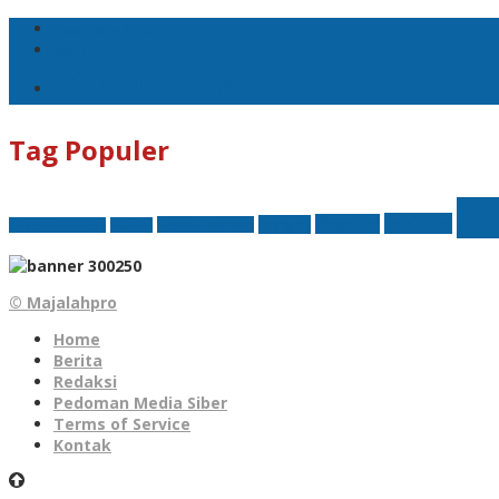
Teror Bom Garut
opini
Pilkada Jawa Barat
Tag Populer
bt
nasional
finansial
Insight
Kejati Banten
Akademi Militer
hukum
© Majalahpro
Home
Berita
Redaksi
Pedoman Media Siber
Terms of Service
Kontak