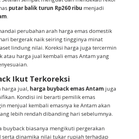
emas
putar balik turun Rp260 ribu
menjadi
ram
.
nandai perubahan arah harga emas domestik
ari bergerak naik seiring tingginya minat
aset lindung nilai. Koreksi harga juga tercermin
k atau harga jual kembali emas Antam yang
enyesuaian.
ck Ikut Terkoreksi
 harga jual,
harga buyback emas Antam
juga
ifikan. Kondisi ini berarti pemilik emas
gin menjual kembali emasnya ke Antam akan
ang lebih rendah dibanding hari sebelumnya.
a buyback biasanya mengikuti pergerakan
 serta dinamika nilai tukar rupiah terhadap