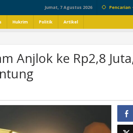
Jumat, 7 Agustus 2026
Pencarian
s
Hukrim
Politik
Artikel
m Anjlok ke Rp2,8 Juta
Untung