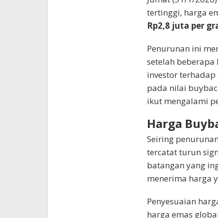
tertinggi, harga 
Rp2,8 juta per g
Penurunan ini me
setelah beberapa h
investor terhadap 
pada nilai buybac
ikut mengalami p
Harga Buyba
Seiring penurunan
tercatat turun sign
batangan yang in
menerima harga y
Penyesuaian harg
harga emas global