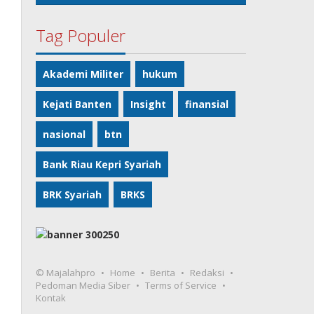
Tag Populer
Akademi Militer
hukum
Kejati Banten
Insight
finansial
nasional
btn
Bank Riau Kepri Syariah
BRK Syariah
BRKS
© Majalahpro
Home
Berita
Redaksi
Pedoman Media Siber
Terms of Service
Kontak