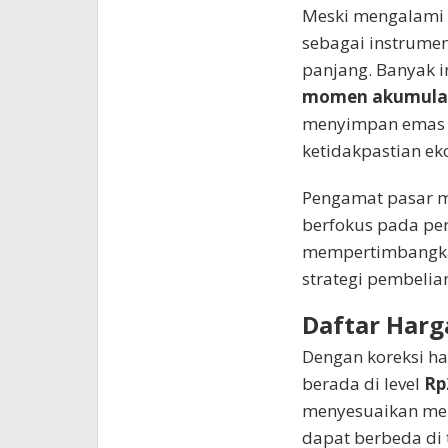
Meski mengalami 
sebagai instrumen
panjang. Banyak i
momen akumula
menyimpan emas se
ketidakpastian ek
Pengamat pasar m
berfokus pada per
mempertimbangkan 
strategi pembelia
Daftar Har
Dengan koreksi ha
berada di level
Rp
menyesuaikan meng
dapat berbeda di 