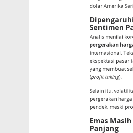
dolar Amerika Seri
Dipengaruhi
Sentimen P
Analis menilai ko
pergerakan harg
internasional. Te
ekspektasi pasar 
yang membuat seb
(
profit taking
).
Selain itu, volati
pergerakan harga 
pendek, meski pro
Emas Masih J
Panjang