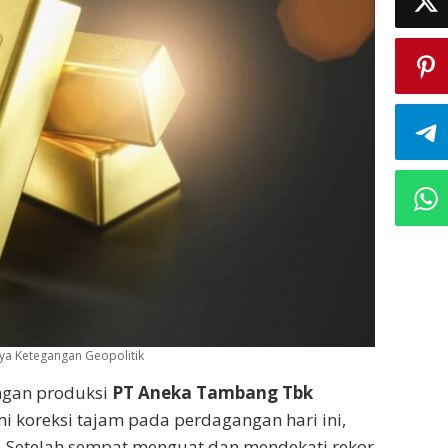
ya Ketegangan Geopolitik
ngan produksi
PT Aneka Tambang Tbk
 koreksi tajam pada perdagangan hari ini,
. Setelah sempat menguat dan mendekati rekor