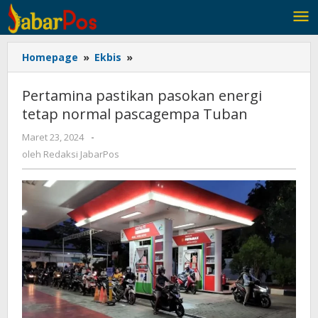
Lewati
ke
konten
Homepage
»
Ekbis
»
Pertamina
pastikan
pasokan
Pertamina pastikan pasokan energi
energi
tetap normal pascagempa Tuban
tetap
normal
Maret 23, 2024
oleh
-
pascagempa
Redaksi
oleh
Redaksi JabarPos
Tuban
JabarPos