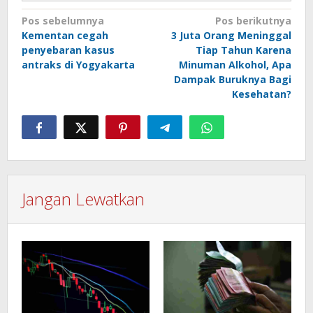
Navigasi
Pos sebelumnya
Pos berikutnya
Kementan cegah
3 Juta Orang Meninggal
pos
penyebaran kasus
Tiap Tahun Karena
antraks di Yogyakarta
Minuman Alkohol, Apa
Dampak Buruknya Bagi
Kesehatan?
Jangan Lewatkan