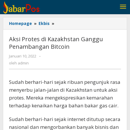
Lewati
ke
konten
Homepage
»
Ekbis
»
Aksi
Protes
di
Aksi Protes di Kazakhstan Ganggu
Kazakhstan
Penambangan Bitcoin
Ganggu
Penambangan
Januari 10, 2022
oleh
-
Bitcoin
admin
oleh
admin
Sudah berhari-hari sejak ribuan pengunjuk rasa
menyerbu jalan-jalan di Kazakhstan untuk aksi
protes. Mereka mengekspresikan kemarahan
terhadap kenaikan harga bahan bakar gas cair.
Sudah berhari-hari sejak internet ditutup secara
nasional dan mengorbankan banyak bisnis dan