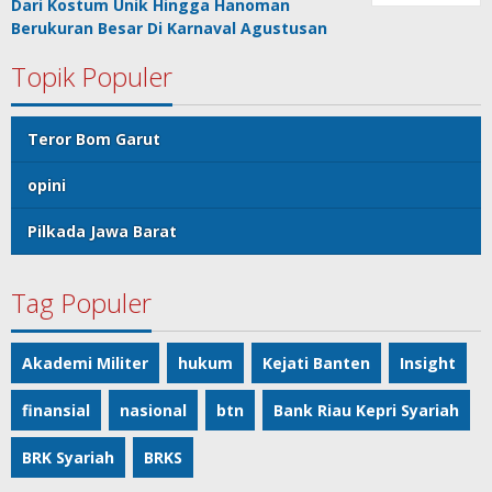
Dari Kostum Unik Hingga Hanoman
Berukuran Besar Di Karnaval Agustusan
Topik Populer
Teror Bom Garut
opini
Pilkada Jawa Barat
Tag Populer
Akademi Militer
hukum
Kejati Banten
Insight
finansial
nasional
btn
Bank Riau Kepri Syariah
BRK Syariah
BRKS