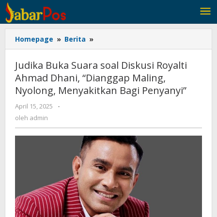
Lewati
ke
konten
Homepage
»
Berita
»
Judika
Buka
Suara
Judika Buka Suara soal Diskusi Royalti
soal
Ahmad Dhani, “Dianggap Maling,
Diskusi
Nyolong, Menyakitkan Bagi Penyanyi”
Royalti
Ahmad
April 15, 2025
oleh
-
Dhani,
admin
oleh
admin
“Dianggap
Maling,
Nyolong,
Menyakitkan
Bagi
Penyanyi”