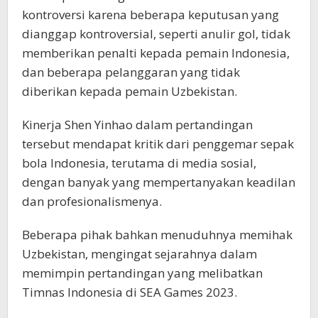
kontroversi karena beberapa keputusan yang
dianggap kontroversial, seperti anulir gol, tidak
memberikan penalti kepada pemain Indonesia,
dan beberapa pelanggaran yang tidak
diberikan kepada pemain Uzbekistan.
Kinerja Shen Yinhao dalam pertandingan
tersebut mendapat kritik dari penggemar sepak
bola Indonesia, terutama di media sosial,
dengan banyak yang mempertanyakan keadilan
dan profesionalismenya.
Beberapa pihak bahkan menuduhnya memihak
Uzbekistan, mengingat sejarahnya dalam
memimpin pertandingan yang melibatkan
Timnas Indonesia di SEA Games 2023.