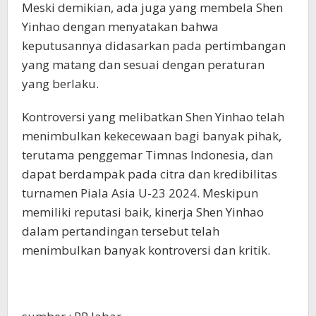
Meski demikian, ada juga yang membela Shen
Yinhao dengan menyatakan bahwa
keputusannya didasarkan pada pertimbangan
yang matang dan sesuai dengan peraturan
yang berlaku.
Kontroversi yang melibatkan Shen Yinhao telah
menimbulkan kekecewaan bagi banyak pihak,
terutama penggemar Timnas Indonesia, dan
dapat berdampak pada citra dan kredibilitas
turnamen Piala Asia U-23 2024. Meskipun
memiliki reputasi baik, kinerja Shen Yinhao
dalam pertandingan tersebut telah
menimbulkan banyak kontroversi dan kritik.