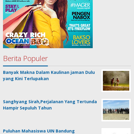
Berita Populer
Banyak Makna Dalam Kaulinan jaman Dulu
yang Kini Terlupakan
Sanghyang Sirah,Perjalanan Yang Tertunda
Hampir Sepuluh Tahun
Puluhan Mahasiswa UIN Bandung