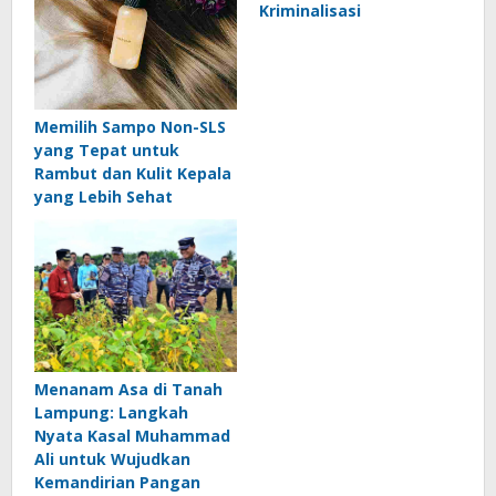
Kriminalisasi
Memilih Sampo Non-SLS
yang Tepat untuk
Rambut dan Kulit Kepala
yang Lebih Sehat
Menanam Asa di Tanah
Lampung: Langkah
Nyata Kasal Muhammad
Ali untuk Wujudkan
Kemandirian Pangan