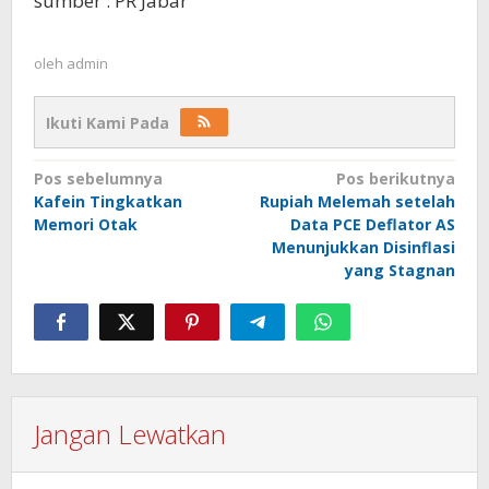
sumber : PR Jabar
oleh
admin
Ikuti Kami Pada
Navigasi
Pos sebelumnya
Pos berikutnya
Kafein Tingkatkan
Rupiah Melemah setelah
pos
Memori Otak
Data PCE Deflator AS
Menunjukkan Disinflasi
yang Stagnan
Jangan Lewatkan