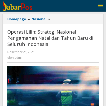
Lewati
ke
konten
Homepage
»
Nasional
»
Operasi
Lilin:
Strategi
Operasi Lilin: Strategi Nasional
Nasional
Pengamanan Natal dan Tahun Baru di
Pengamanan
Seluruh Indonesia
Natal
dan
Desember 25, 2025
oleh
-
Tahun
admin
oleh
admin
Baru
di
Seluruh
Indonesia