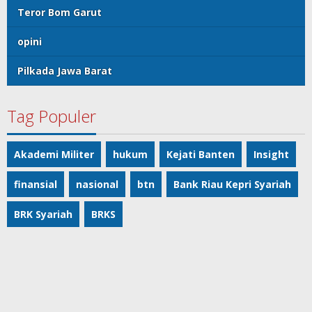
Teror Bom Garut
opini
Pilkada Jawa Barat
Tag Populer
Akademi Militer
hukum
Kejati Banten
Insight
finansial
nasional
btn
Bank Riau Kepri Syariah
BRK Syariah
BRKS
© Majalahpro
Home
Berita
Redaksi
Pedoman Media Siber
Terms of Service
Kontak