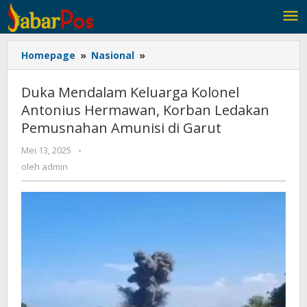
Lewati
ke
konten
Homepage
»
Nasional
»
Duka
Mendalam
Keluarga
Duka Mendalam Keluarga Kolonel
Kolonel
Antonius Hermawan, Korban Ledakan
Antonius
Pemusnahan Amunisi di Garut
Hermawan,
Korban
Mei 13, 2025
oleh
-
Ledakan
admin
oleh
admin
Pemusnahan
Amunisi
di
Garut