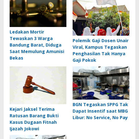
Ledakan Mortir
Tewaskan 3 Warga
Polemik Gaji Dosen Unair
Bandung Barat, Diduga
Viral, Kampus Tegaskan
Saat Memulung Amunisi
Penghasilan Tak Hanya
Bekas
Gaji Pokok
BGN Tegaskan SPPG Tak
Kejari Jaksel Terima
Dapat Insentif saat MBG
Ratusan Barang Bukti
Libur: No Service, No Pay
Kasus Dugaan Fitnah
Ijazah Jokowi