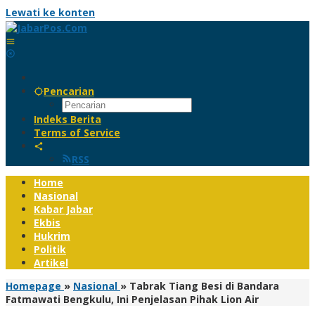
Lewati ke konten
Pencarian
Indeks Berita
Terms of Service
RSS
Home
Nasional
Kabar Jabar
Ekbis
Hukrim
Politik
Artikel
Homepage
»
Nasional
»
Tabrak Tiang Besi di Bandara
Fatmawati Bengkulu, Ini Penjelasan Pihak Lion Air