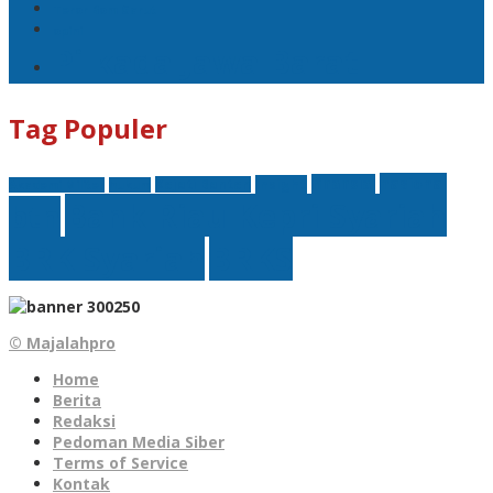
Teror Bom Garut
opini
Pilkada Jawa Barat
Tag Populer
nasional
finansial
Insight
Kejati Banten
Akademi Militer
hukum
Bank Riau Kepri Syariah
btn
BRK Syariah
BRKS
© Majalahpro
Home
Berita
Redaksi
Pedoman Media Siber
Terms of Service
Kontak